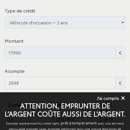
Type de crédit
Montant
€
Acompte
€
J’ai compris
ATTENTION, EMPRUNTER DE
Durée (mois)
Mensualité
TAEG
L’ARGENT COÛTE AUSSI DE L’ARGENT.
24
676,59 €
5.99 %
prêt à tempérament
Exemple représentatif du crédit light,
avec une dernière
mensualité majorée (avec acompte optionnel) pour une voiture d'occasion de