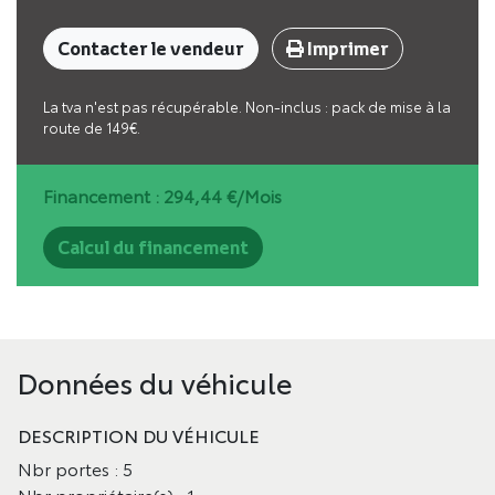
Contacter le vendeur
Imprimer
La tva n'est pas récupérable. Non-inclus : pack de mise à la
route de 149€.
Financement :
294,44
€/Mois
Calcul du financement
Données du véhicule
DESCRIPTION DU VÉHICULE
Nbr portes : 5
Nbr propriétaire(s) : 1