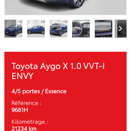
Toyota Aygo X 1.0 VVT-I
ENVY
4/5 portes / Essence
Référence :
9681H
Kilométrage :
21234 km