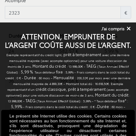
Acompte
€
J’ai compris
ATTENTION, EMPRUNTER DE
Durée (mois)
Mensualité
TAEG
L’ARGENT COÛTE AUSSI DE L’ARGENT.
24
582,57 €
5.99 %
prêt à tempérament
Exemple représentatif du crédit light,
avec une dernière
mensualité majorée (avec acompte optionnel) pour une voiture d'occasion de
30
472,73 €
5.99 %
Montant du crédit
TAEG
moins de 3 ans,
: 13.998,00€ -
(Taux Annuel Effectif
5,99 %
fixe
Global) :
. Taux débiteur
: 5,99% - Frais compris dans le coût total du
Durée
Mensualité
crédit : 0 € -
: 60 mois –
: 200,32€ par mois avec une dernière
36
399,56 €
5.99 %
mensualité majorée de 4.899,30€ - Montant total dû : 16.618,50€. Exemple
crédit classique, prêt à tempérament
représentatif d’un
(avec acompte
42
347,34 €
5.99 %
Montant du crédit
optionnel) pour une voiture d'occasion de moins de 3 ans,
:
TAEG
fixe* :
13.998,00€ -
(Taux Annuel Effectif Global) : 5,99% - * Taux débiteur
5,99%
Durée
- Frais compris dans le coût total du crédit : 0 € -
: 60 mois –
48
308,21 €
5.99 %
Mensualité
: 270,56€ - Montant total dû : 16.233,60€. Sous réserve d’acceptation
Le présent site Internet utilise des cookies. Certains cookies
de votre demande de crédit par Alpha Credit s.a., prêteur, Montagne du Parc 8
sont nécessaires au bon fonctionnement du site Internet et,
60
253,53 €
5.99 %
Boîte 3, 1000 Bruxelles, TVA BE 0445.781.316, RPM Bruxelles. Annonceur :
s'ils sont désactivés, provoquent une dégradation de
Vanderheyden Eupen S.A., agent à titre accessoire, Route d’Herberstal 263, 4700
l'expérience utilisateur ou désactivent certaines
fonctionnalités du site. D'autres cookies sont utilisés à des
Eupen, TVA BE0827.850.062, BE72 7320 2334 4416, RPM Eupen. La souscription d’un