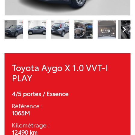
Toyota Aygo X 1.0 VVT-I
PLAY
4/5 portes / Essence
Référence :
1065M
Kilométrage :
12490 km