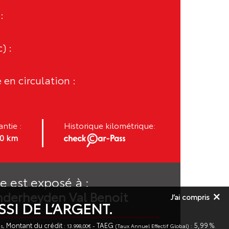
:
) :
 en circulation :
ntie :
Historique kilométrique:
00 km
e est exposé à :
nderheyden Val Benoit
J’ai compris
SI DE L’ARGENT.
Montant du crédit
TAEG
5,99 %
s,
: 13.998,00€ -
(Taux Annuel Effectif Global) :
.