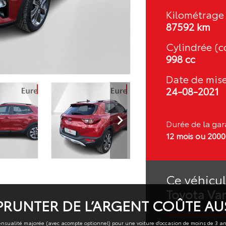
Kilométrage 
87592 km
Cylindrée (cc
998 cc
Date de mise
24-08-2021
Durée de la gara
12 mois ou 200
Ce véhicul
Toyota Va
RUNTER DE L’ARGENT COÛTE AUS
nsualité majorée (avec acompte optionnel) pour une voiture d'occasion de moins de 3 an