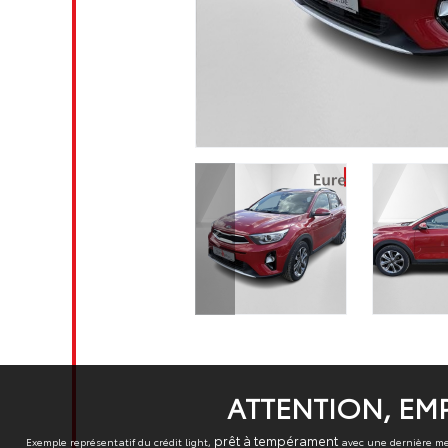
ATTENTION, EMP
prêt à tempérament
Exemple représentatif du crédit light,
avec une dernière me