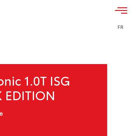
FR
onic 1.0T ISG
 EDITION
e