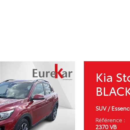
Kia St
BLACK
SUV / Essenc
Référence :
2370 VB