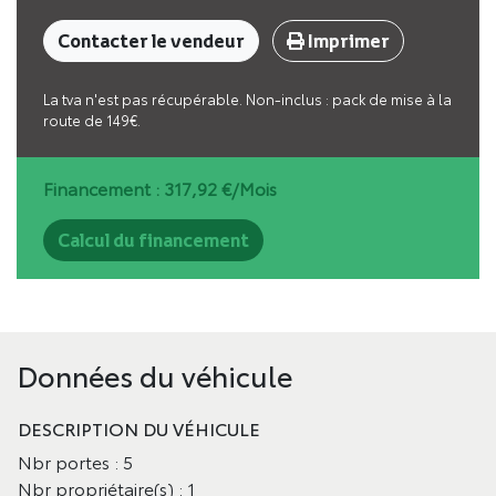
Contacter le vendeur
Imprimer
La tva n'est pas récupérable. Non-inclus : pack de mise à la
route de 149€.
Financement :
317,92
€/Mois
Calcul du financement
Données du véhicule
DESCRIPTION DU VÉHICULE
Nbr portes : 5
Nbr propriétaire(s) : 1