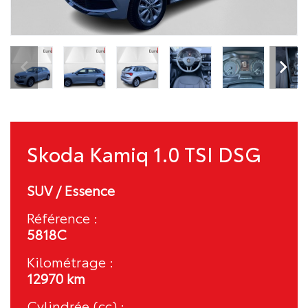
Skoda Kamiq 1.0 TSI DSG
SUV / Essence
Référence :
5818C
Kilométrage :
12970 km
Cylindrée (cc) :