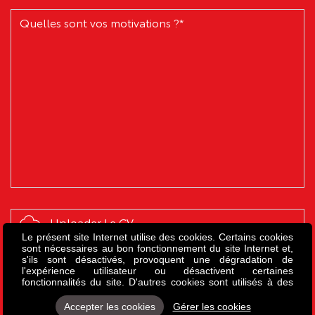
Uploader Le CV
Le présent site Internet utilise des cookies. Certains cookies
sont nécessaires au bon fonctionnement du site Internet et,
s'ils sont désactivés, provoquent une dégradation de
l'expérience utilisateur ou désactivent certaines
fonctionnalités du site. D'autres cookies sont utilisés à des
Envoyer
fins d'analyse ou de marketing. Les cookies nous permettent
de personnaliser le contenu et les annonces, d'offrir des
Accepter les cookies
Gérer les cookies