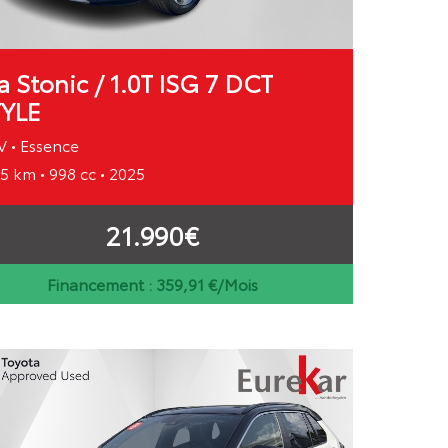
a Stonic / 1.0T ISG 7 DCT
TYLE
 • Essence
5 km • 998 cc • 2025
21.990€
Financement :
359,91
€/Mois