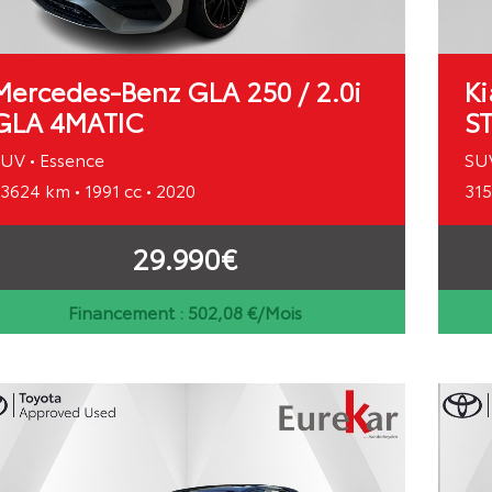
Mercedes-Benz GLA 250 / 2.0i
Ki
GLA 4MATIC
S
UV • Essence
SUV
3624 km • 1991 cc • 2020
315
29.990€
Financement :
502,08
€/Mois